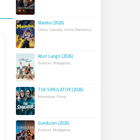
Mamba (2026)
China
,
Comedy
,
Crime
,
Romance
,
Abot Langit (2026)
Drama+
,
Philippines
,
THE SIMULATOR (2026)
Adventure
,
China
,
Sundutan (2026)
Drama+
,
Philippines
,