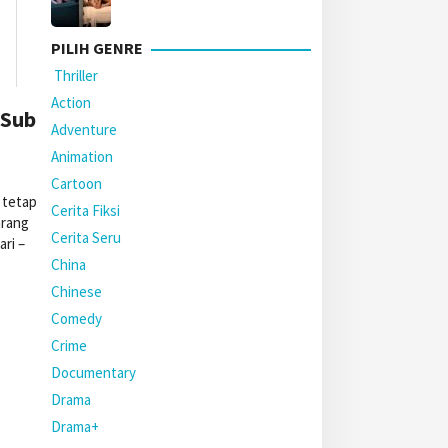
PILIH GENRE
Thriller
Action
 Sub
Adventure
Animation
Cartoon
 tetap
Cerita Fiksi
arang
Cerita Seru
ri –
China
Chinese
Comedy
Crime
Documentary
Drama
Drama+