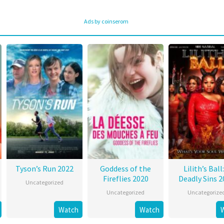
Ads by coinserom
Tyson’s Run 2022
Goddess of the
Lilith’s Ball:
Fireflies 2020
Deadly Sins 2
Uncategorized
Uncategorized
Uncategorize
Watch
Watch