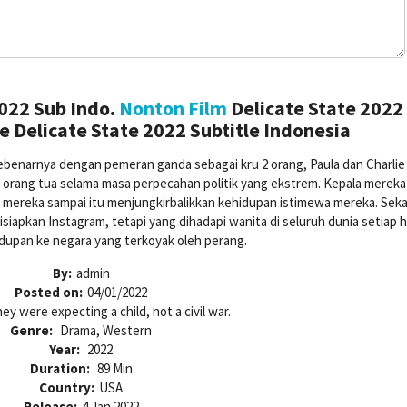
022 Sub Indo.
Nonton Film
Delicate State 2022
 Delicate State 2022 Subtitle Indonesia
benarnya dengan pemeran ganda sebagai kru 2 orang, Paula dan Charlie
rang tua selama masa perpecahan politik yang ekstrem. Kepala mereka
tar mereka sampai itu menjungkirbalikkan kehidupan istimewa mereka. Sek
iapkan Instagram, tetapi yang dihadapi wanita di seluruh dunia setiap ha
upan ke negara yang terkoyak oleh perang.
By:
admin
Posted on:
04/01/2022
ey were expecting a child, not a civil war.
Genre:
Drama, Western
Year:
2022
Duration:
89 Min
Country:
USA
Release:
4 Jan 2022