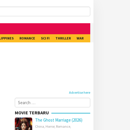
LIPPINES
ROMANCE
SCI FI
THRILLER
WAR
Advertise here
Search
for:
MOVIE TERBARU
The Ghost Marriage (2026)
China
,
Horror
,
Romance
,