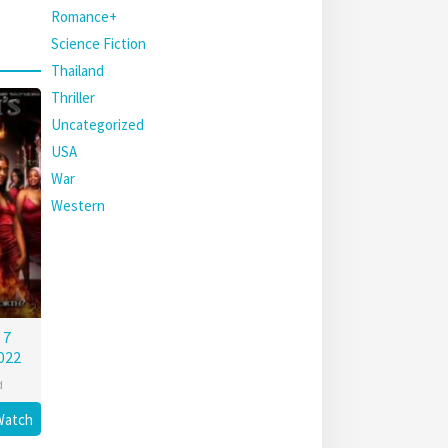
Romance+
Science Fiction
Thailand
Thriller
Uncategorized
USA
War
Western
 7
022
d
Watch