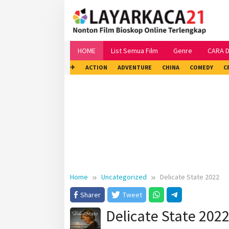
Skip
to
content
HOME
List Semua Film
Genre
CARA 
✈
ACTION
ADVENTURE
CHINA
COMEDY
C
Home
Uncategorized
Delicate State 2022
Sharer
Tweet
Delicate State 202