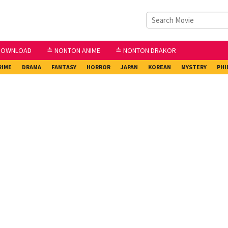
DOWNLOAD
≛ NONTON ANIME
≛ NONTON DRAKOR
RIME
DRAMA
FANTASY
HORROR
JAPAN
KOREAN
MYSTERY
PHI
2