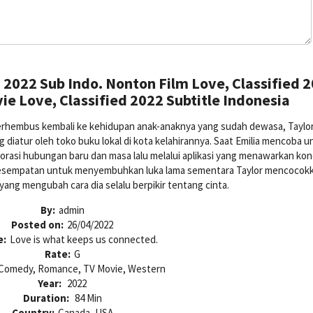
 2022 Sub Indo. Nonton Film Love, Classified 
ie Love, Classified 2022 Subtitle Indonesia
berhembus kembali ke kehidupan anak-anaknya yang sudah dewasa, Taylo
iatur oleh toko buku lokal di kota kelahirannya. Saat Emilia mencoba u
rasi hubungan baru dan masa lalu melalui aplikasi yang menawarkan kon
ri kesempatan untuk menyembuhkan luka lama sementara Taylor mencocok
ang mengubah cara dia selalu berpikir tentang cinta.
By:
admin
Posted on:
26/04/2022
e:
Love is what keeps us connected.
Rate:
G
Comedy, Romance, TV Movie, Western
Year:
2022
Duration:
84 Min
Country:
Canada, USA