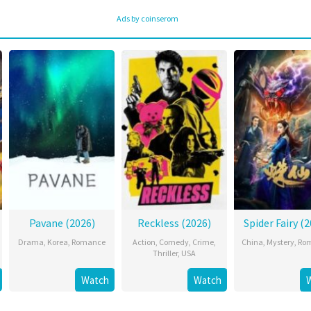
Ads by coinserom
Pavane (2026)
Reckless (2026)
Spider Fairy (
Drama
,
Korea
,
Romance
Action
,
Comedy
,
Crime
,
China
,
Mystery
,
Ro
Thriller
,
USA
Watch
Watch