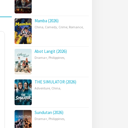
Mamba (2026)
China
,
Comedy
,
Crime
,
Romance
,
Abot Langit (2026)
Drama+
,
Philippines
,
THE SIMULATOR (2026)
Adventure
,
China
,
Sundutan (2026)
Drama+
,
Philippines
,