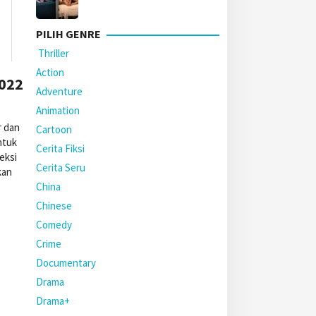
PILIH GENRE
Thriller
Action
2022
Adventure
Animation
r dan
Cartoon
ntuk
Cerita Fiksi
eksi
Cerita Seru
kan
China
Chinese
Comedy
Crime
Documentary
Drama
Drama+