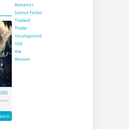
Romance+
Science Fiction
Thailand
Thriller
Uncategorized
USA
War
Western
2026)
mance
Watch