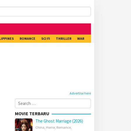
LIPPINES
ROMANCE
SCI FI
THRILLER
WAR
Advertise here
Search
for:
MOVIE TERBARU
The Ghost Marriage (2026)
China
,
Horror
,
Romance
,