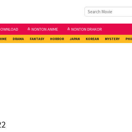
DOWNLOAD
≛ NONTON ANIME
≛ NONTON DRAKOR
RIME
DRAMA
FANTASY
HORROR
JAPAN
KOREAN
MYSTERY
PHI
22