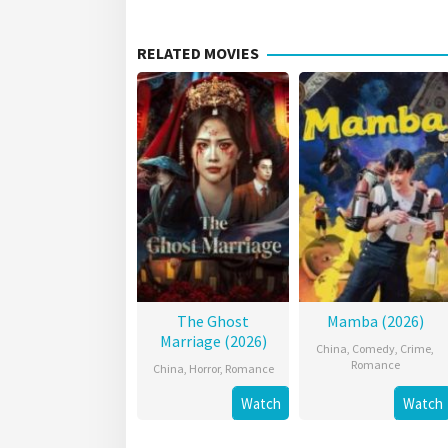
RELATED MOVIES
The Ghost
Mamba (2026)
Marriage (2026)
China
,
Comedy
,
Crime
,
Romance
China
,
Horror
,
Romance
Watch
Watch