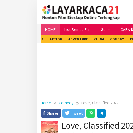
Skip
to
content
HOME
List Semua Film
Genre
CARA 
✈
ACTION
ADVENTURE
CHINA
COMEDY
C
Home
Comedy
Love, Classified 2022
Sharer
Tweet
Love, Classified 20