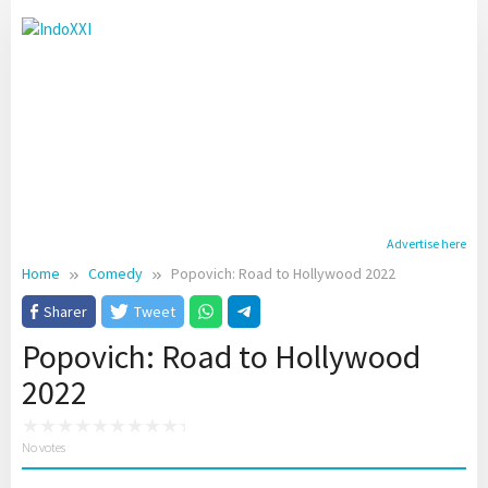
Skip
to
content
Advertise here
Home
Comedy
Popovich: Road to Hollywood 2022
Sharer
Tweet
Popovich: Road to Hollywood
2022
No votes