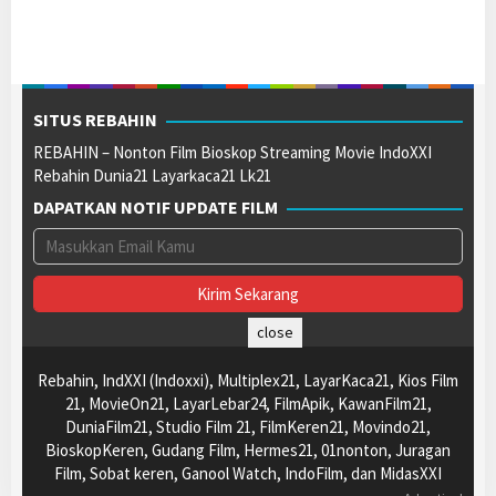
SITUS REBAHIN
REBAHIN – Nonton Film Bioskop Streaming Movie IndoXXI
Rebahin Dunia21 Layarkaca21 Lk21
DAPATKAN NOTIF UPDATE FILM
close
Rebahin, IndXXI (Indoxxi), Multiplex21, LayarKaca21, Kios Film
21, MovieOn21, LayarLebar24, FilmApik, KawanFilm21,
DuniaFilm21, Studio Film 21, FilmKeren21, Movindo21,
BioskopKeren, Gudang Film, Hermes21, 01nonton, Juragan
Film, Sobat keren, Ganool Watch, IndoFilm, dan MidasXXI