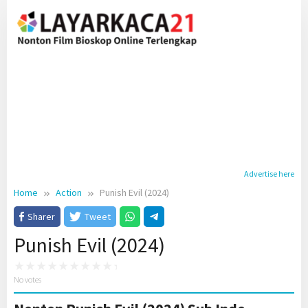
Skip
to
content
Advertise here
Home
Action
Punish Evil (2024)
Sharer
Tweet
Punish Evil (2024)
No votes