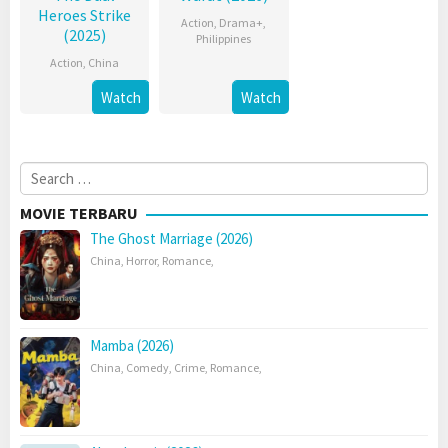
Heroes Strike
Action
,
Drama+
,
(2025)
Philippines
Action
,
China
Watch
Watch
Search
for:
MOVIE TERBARU
The Ghost Marriage (2026)
China
,
Horror
,
Romance
,
Mamba (2026)
China
,
Comedy
,
Crime
,
Romance
,