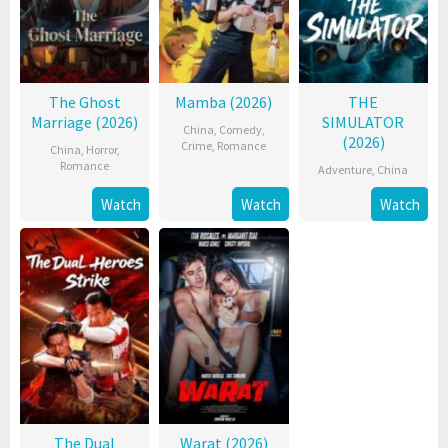
The Ghost
Mamba (2026)
THE
Marriage (2026)
SIMULATOR
China
,
Comedy
,
(2026)
Crime
,
Romance
China
,
Horror
,
Romance
Adventure
,
China
Watch
Watch
Watch
The Dual
Warat (2026)