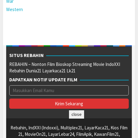
War
Western
SITUS REBAHIN
REBAHIN – Nonton Film Bioskop Streaming Movie IndoXXI
Rebahin Dunia21 Layarkaca21 Lk21
DAPATKAN NOTIF UPDATE FILM
close
Rebahin, IndXXI (Indoxxi), Multiplex21, LayarKaca21, Kios Film
21, MovieOn21, LayarLebar24, FilmApik, KawanFilm21,