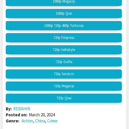
1080p MegaUp
1080p Qiwi
1080p 720p 480p Turbovip
720p Filepress
720p Hellabyte
720p Gofile
720p Sendcm
720p MegaUp
720p Qiwi
By:
REBAHIN
Posted on:
March 20, 2024
Genre:
Action
,
China
,
Crime