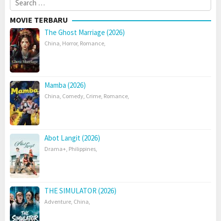
for:
MOVIE TERBARU
The Ghost Marriage (2026)
China
,
Horror
,
Romance
,
Mamba (2026)
China
,
Comedy
,
Crime
,
Romance
,
Abot Langit (2026)
Drama+
,
Philippines
,
THE SIMULATOR (2026)
Adventure
,
China
,