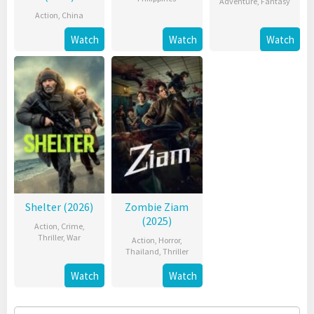
Adventure
,
Fantasy
Action
,
China
Watch
Watch
Watch
Shelter (2026)
Zombie Ziam
(2025)
Action
,
Crime
,
Thriller
,
War
Action
,
Horror
,
Thailand
,
Thriller
Watch
Watch
Search