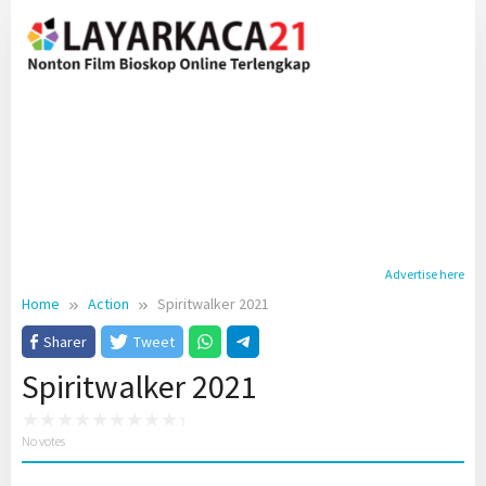
Skip
to
content
Advertise here
Home
Action
Spiritwalker 2021
Sharer
Tweet
Spiritwalker 2021
No votes