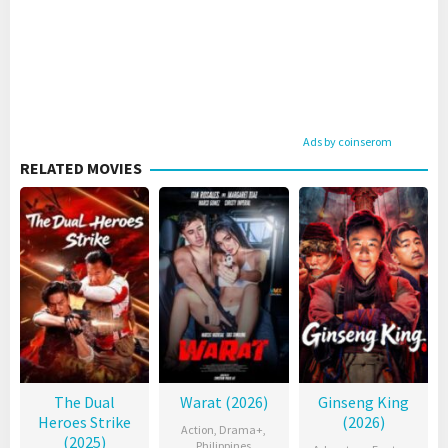
Ads by coinserom
RELATED MOVIES
The Dual
Warat (2026)
Ginseng King
Heroes Strike
(2026)
Action
,
Drama+
,
(2025)
Philippines