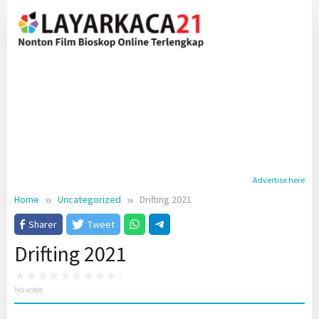
Skip
to
content
Advertise here
Home
Uncategorized
Drifting 2021
Sharer
Tweet
Drifting 2021
No votes