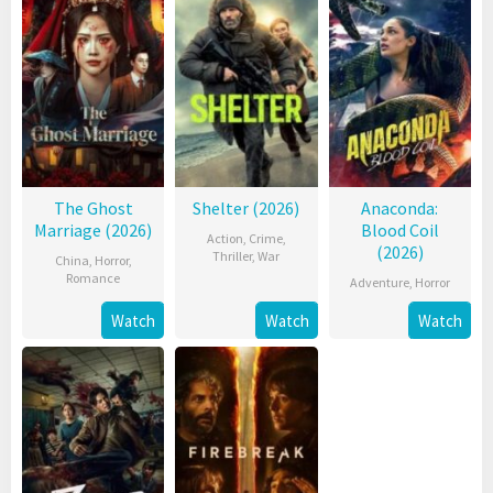
The Ghost
Shelter (2026)
Anaconda:
Marriage (2026)
Blood Coil
Action
,
Crime
,
(2026)
Thriller
,
War
China
,
Horror
,
Romance
Adventure
,
Horror
Watch
Watch
Watch