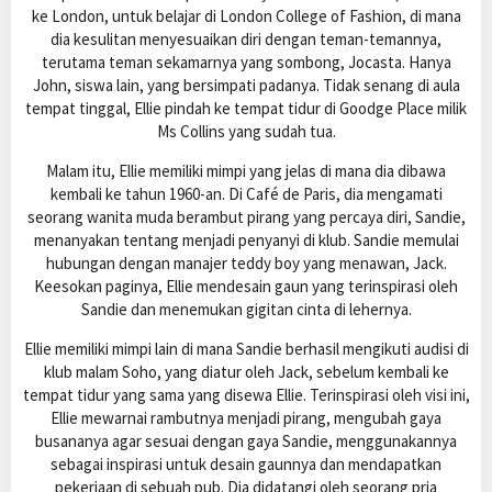
ke London, untuk belajar di London College of Fashion, di mana
dia kesulitan menyesuaikan diri dengan teman-temannya,
terutama teman sekamarnya yang sombong, Jocasta. Hanya
John, siswa lain, yang bersimpati padanya. Tidak senang di aula
tempat tinggal, Ellie pindah ke tempat tidur di Goodge Place milik
Ms Collins yang sudah tua.
Malam itu, Ellie memiliki mimpi yang jelas di mana dia dibawa
kembali ke tahun 1960-an. Di Café de Paris, dia mengamati
seorang wanita muda berambut pirang yang percaya diri, Sandie,
menanyakan tentang menjadi penyanyi di klub. Sandie memulai
hubungan dengan manajer teddy boy yang menawan, Jack.
Keesokan paginya, Ellie mendesain gaun yang terinspirasi oleh
Sandie dan menemukan gigitan cinta di lehernya.
Ellie memiliki mimpi lain di mana Sandie berhasil mengikuti audisi di
klub malam Soho, yang diatur oleh Jack, sebelum kembali ke
tempat tidur yang sama yang disewa Ellie. Terinspirasi oleh visi ini,
Ellie mewarnai rambutnya menjadi pirang, mengubah gaya
busananya agar sesuai dengan gaya Sandie, menggunakannya
sebagai inspirasi untuk desain gaunnya dan mendapatkan
pekerjaan di sebuah pub. Dia didatangi oleh seorang pria