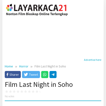
Skip
to
content
Advertise here
Home
Horror
Film Last Night in Soho
Sharer
Tweet
Film Last Night in Soho
No votes