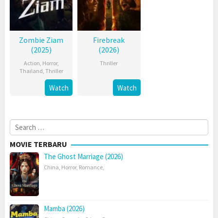
Zombie Ziam
Firebreak
(2025)
(2026)
Action
,
Horror
,
Thriller
Thailand
,
Thriller
Watch
Watch
Search
for:
MOVIE TERBARU
The Ghost Marriage (2026)
China
,
Horror
,
Romance
,
Mamba (2026)