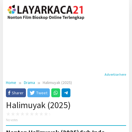
Skip
to
content
Advertise here
Home
Drama
Halimuyak (2025)
Sharer
Tweet
Halimuyak (2025)
No votes