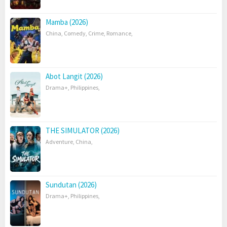
Mamba (2026)
China
,
Comedy
,
Crime
,
Romance
,
Abot Langit (2026)
Drama+
,
Philippines
,
THE SIMULATOR (2026)
Adventure
,
China
,
Sundutan (2026)
Drama+
,
Philippines
,