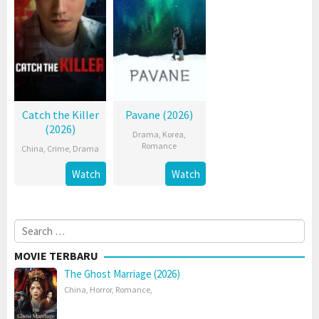
Catch the Killer
Pavane (2026)
(2026)
Drama
,
Korea
,
Romance
China
,
Crime
,
Drama
Watch
Watch
Search
for:
MOVIE TERBARU
The Ghost Marriage (2026)
China
,
Horror
,
Romance
,