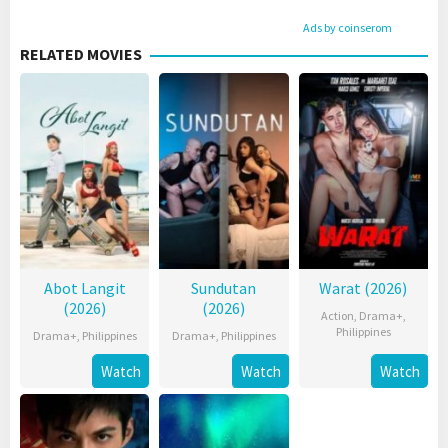
Ads by coinserom
RELATED MOVIES
Abot Langit
Sundutan
Warat (2026)
(2026)
(2026)
Action
,
Drama+
,
Philippines
Drama+
,
Philippines
Drama+
,
Philippines
Watch
Watch
Watch