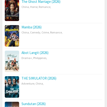
The Ghost Marriage (2026)
China
,
Horror
,
Romance
,
Mamba (2026)
China
,
Comedy
,
Crime
,
Romance
,
Abot Langit (2026)
Drama+
,
Philippines
,
THE SIMULATOR (2026)
Adventure
,
China
,
Sundutan (2026)