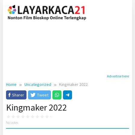
Skip
to
content
Advertise here
Home
Uncategorized
Kingmaker 2022
Sharer
Tweet
Kingmaker 2022
No votes