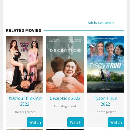
Ads by coinserom
RELATED MOVIES
#DoYouThinkIAmSexy?
Deception 2022
Tyson’s Run
2022
2022
Uncategorized
Uncategorized
Uncategorized
Watch
Watch
Watch