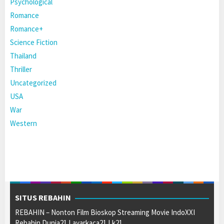
Psychological
Romance
Romance+
Science Fiction
Thailand
Thriller
Uncategorized
USA
War
Western
SITUS REBAHIN
REBAHIN – Nonton Film Bioskop Streaming Movie IndoXXI
Rebahin Dunia21 Layarkaca21 Lk21