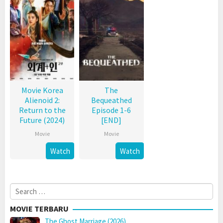
Movie Korea
The
Alienoid 2:
Bequeathed
Return to the
Episode 1-6
Future (2024)
[END]
Movie
Movie
Watch
Watch
Search
for:
MOVIE TERBARU
The Ghost Marriage (2026)