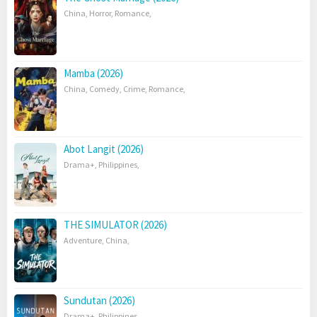
China
,
Horror
,
Romance
,
Mamba (2026)
China
,
Comedy
,
Crime
,
Romance
,
Abot Langit (2026)
Drama+
,
Philippines
,
THE SIMULATOR (2026)
Adventure
,
China
,
Sundutan (2026)
Drama+
,
Philippines
,