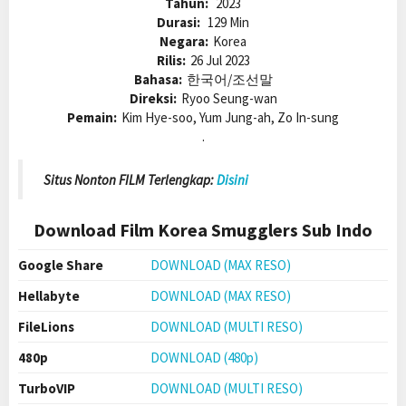
Tahun:
2023
Durasi:
129 Min
Negara:
Korea
Rilis:
26 Jul 2023
Bahasa:
한국어/조선말
Direksi:
Ryoo Seung-wan
Pemain:
Kim Hye-soo, Yum Jung-ah, Zo In-sung
.
Situs Nonton FILM Terlengkap:
Disini
Download Film Korea Smugglers
Sub Indo
Google Share
DOWNLOAD (MAX RESO)
Hellabyte
DOWNLOAD (MAX RESO)
FileLions
DOWNLOAD (MULTI RESO)
480p
DOWNLOAD (480p)
TurboVIP
DOWNLOAD (MULTI RESO)