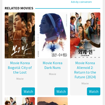
Ads by coinserom
RELATED MOVIES
Movie Korea
Movie Korea
Movie Korea
Bogotá: City of
Dark Nuns
Alienoid 2:
the Lost
Return to the
Movie
Future (2024)
Movie
Movie
Watch
Watch
Watch