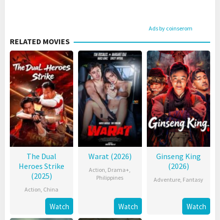
Ads by coinserom
RELATED MOVIES
The Dual
Warat (2026)
Ginseng King
Heroes Strike
(2026)
Action
,
Drama+
,
(2025)
Philippines
Adventure
,
Fantasy
Action
,
China
Watch
Watch
Watch