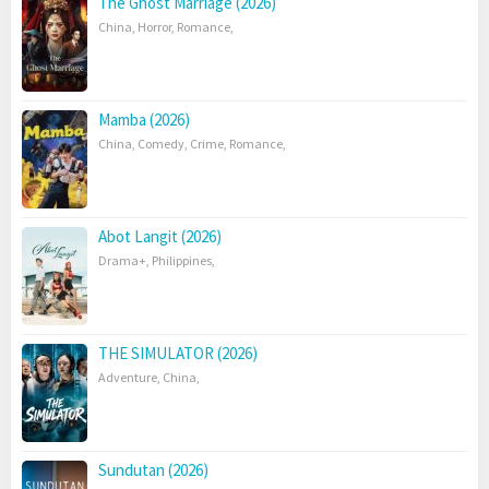
The Ghost Marriage (2026)
China
,
Horror
,
Romance
,
Mamba (2026)
China
,
Comedy
,
Crime
,
Romance
,
Abot Langit (2026)
Drama+
,
Philippines
,
THE SIMULATOR (2026)
Adventure
,
China
,
Sundutan (2026)