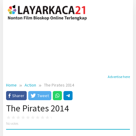
Skip
to
content
Advertise here
Home
Action
The Pirates 2014
Sharer
Tweet
The Pirates 2014
No votes