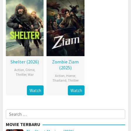
Shelter (2026)
Zombie Ziam
(2025)
Action
,
Crime
,
Thriller
,
War
Action
,
Horror
,
Thailand
,
Thriller
Watch
Watch
Search
for:
MOVIE TERBARU