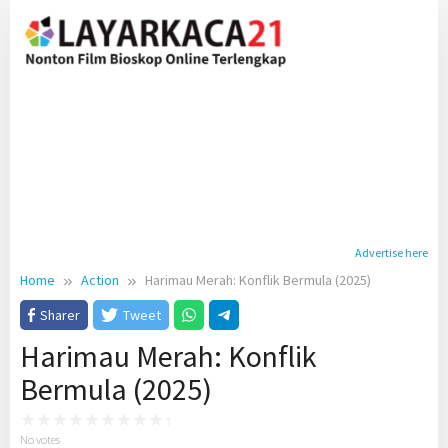
Skip
to
content
Advertise here
Home
Action
Harimau Merah: Konflik Bermula (2025)
Sharer
Tweet
Harimau Merah: Konflik
Bermula (2025)
No votes