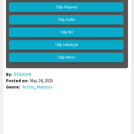
720p Filepress
720p Gofile
720p BH
720p Hellabyte
720p Mirror
By:
REBAHIN
Posted on:
May 24, 2025
Genre:
Action
,
Malaysia