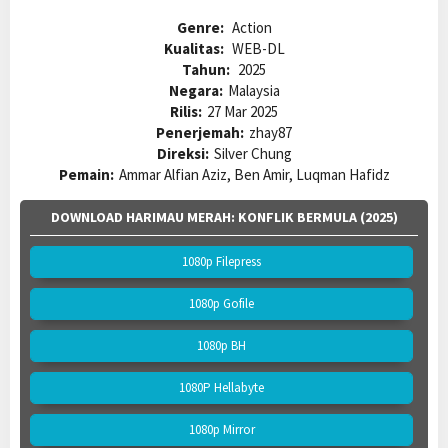
Genre:
Action
Kualitas:
WEB-DL
Tahun:
2025
Negara:
Malaysia
Rilis:
27 Mar 2025
Penerjemah:
zhay87
Direksi:
Silver Chung
Pemain:
Ammar Alfian Aziz, Ben Amir, Luqman Hafidz
DOWNLOAD HARIMAU MERAH: KONFLIK BERMULA (2025)
1080p Filepress
1080p Gofile
1080p BH
1080P Hellabyte
1080p Mirror