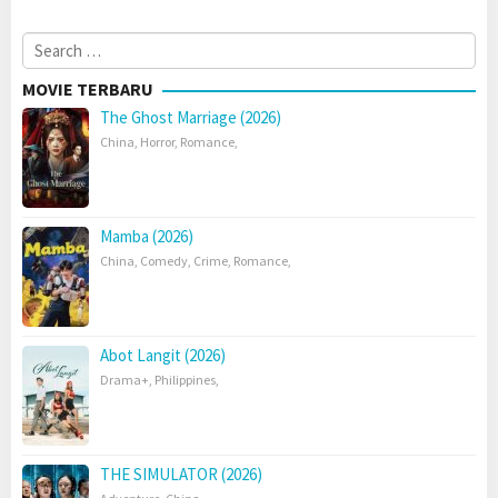
Search
for:
MOVIE TERBARU
The Ghost Marriage (2026)
China
,
Horror
,
Romance
,
Mamba (2026)
China
,
Comedy
,
Crime
,
Romance
,
Abot Langit (2026)
Drama+
,
Philippines
,
THE SIMULATOR (2026)