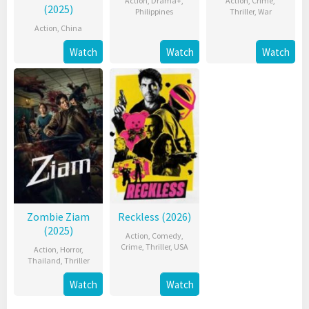
Action
,
Drama+
,
Action
,
Crime
,
(2025)
Philippines
Thriller
,
War
Action
,
China
Watch
Watch
Watch
Zombie Ziam
Reckless (2026)
(2025)
Action
,
Comedy
,
Crime
,
Thriller
,
USA
Action
,
Horror
,
Thailand
,
Thriller
Watch
Watch