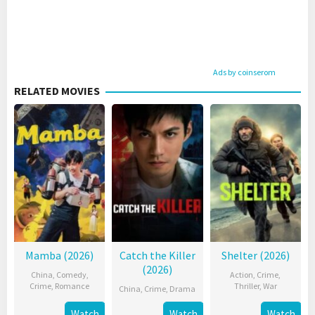
Ads by coinserom
RELATED MOVIES
Mamba (2026)
Catch the Killer
Shelter (2026)
(2026)
China
,
Comedy
,
Action
,
Crime
,
Crime
,
Romance
Thriller
,
War
China
,
Crime
,
Drama
Watch
Watch
Watch