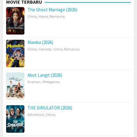
MOVIE TERBARU
The Ghost Marriage (2026)
China
,
Horror
,
Romance
,
Mamba (2026)
China
,
Comedy
,
Crime
,
Romance
,
Abot Langit (2026)
Drama+
,
Philippines
,
THE SIMULATOR (2026)
Adventure
,
China
,