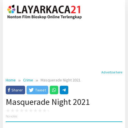
Skip
to
content
Advertise here
Home
Crime
Masquerade Night 2021
Sharer
Tweet
Masquerade Night 2021
No votes