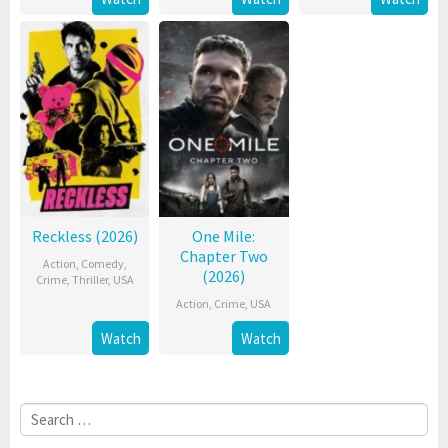
Reckless (2026)
One Mile:
Chapter Two
Action
,
Comedy
,
(2026)
Crime
,
Thriller
,
USA
Action
,
Crime
,
USA
Watch
Watch
Search
for: