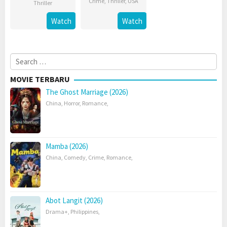
Crime
,
Thriller
,
USA
Thriller
Watch
Watch
Search
for:
MOVIE TERBARU
The Ghost Marriage (2026)
China
,
Horror
,
Romance
,
Mamba (2026)
China
,
Comedy
,
Crime
,
Romance
,
Abot Langit (2026)
Drama+
,
Philippines
,