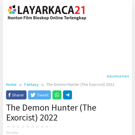
Skip
to
content
Advertise here
Home
Fantasy
The Demon Hunter (The Exorcist) 2022
Sharer
Tweet
The Demon Hunter (The
Exorcist) 2022
No votes