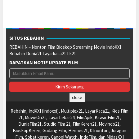
SITUS REBAHIN
REBAHIN – Nonton Film Bioskop Streaming Movie IndoXXI
Rebahin Dunia21 Layarkaca21 Lk21
DAPATKAN NOTIF UPDATE FILM
close
Rebahin, IndXXI (Indoxxi), Multiplex21, LayarKaca21, Kios Film
21, MovieOn21, LayarLebar24, FilmApik, KawanFilm21,
DuniaFilm21, Studio Film 21, FilmKeren21, Movindo21,
BioskopKeren, Gudang Film, Hermes21, 01nonton, Juragan
Film, Sobat keren, Ganool Watch, IndoFilm, dan MidasXXI