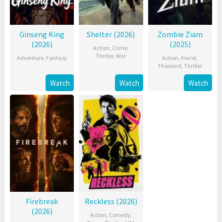
Ginseng King
Shelter (2026)
Zombie Ziam
(2026)
(2025)
Action
,
Crime
,
Thriller
,
War
Adventure
,
Fantasy
Action
,
Horror
,
Thailand
,
Thriller
Watch
Watch
Watch
Firebreak
Reckless (2026)
(2026)
Action
,
Comedy
,