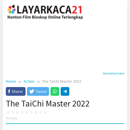
Skip
to
content
Advertise here
Home
Action
The TaiChi Master 2022
Sharer
Tweet
The TaiChi Master 2022
No votes