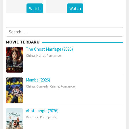
Watch
Watch
Search
for:
MOVIE TERBARU
The Ghost Marriage (2026)
China
,
Horror
,
Romance
,
Mamba (2026)
China
,
Comedy
,
Crime
,
Romance
,
Abot Langit (2026)
Drama+
,
Philippines
,