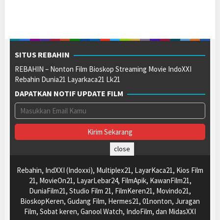
SITUS REBAHIN
REBAHIN – Nonton Film Bioskop Streaming Movie IndoXXI
Rebahin Dunia21 Layarkaca21 Lk21
DAPATKAN NOTIF UPDATE FILM
close
Rebahin, IndXXI (Indoxxi), Multiplex21, LayarKaca21, Kios Film
21, MovieOn21, LayarLebar24, FilmApik, KawanFilm21,
DuniaFilm21, Studio Film 21, FilmKeren21, Movindo21,
BioskopKeren, Gudang Film, Hermes21, 01nonton, Juragan
Film, Sobat keren, Ganool Watch, IndoFilm, dan MidasXXI