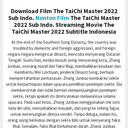
Download Film The TaiChi Master 2022
Sub Indo.
Nonton Film
The TaiChi Master
2022 Sub Indo. Streaming Movie The
TaiChi Master 2022 Subtitle Indonesia
At the end of the Southern Song Dynasty, the country was
troubled by domestic and foreign aggression, and foreign
negara-negara mengincar dinasti, mencoba menyerang Dataran
Tengah. Suatu hari, ketika musuh asing menyerang kota, Zhang
Junbao, seorang murid dari faksi Wuji, membalikkan keadaan dan
membantu Wei Linchuan, jenderal Dinasti Song, berhasil
mempertahankan perbatasan. Zhang Junbao kembali ke sekte
untuk berpartisipasi dalam upacara pemilihan pemimpin sekte. Dia
memberontak dan tidak berniat memperjuangkan pemimpin
sekte, tetapi apakah itu direncanakan melawannya selama
upacara. Pada saat krisis, Zhang Junbao menggunakan trik seni
bela diri sihir, menyebabkan masalah, dan pergi ke tebing Siguo
untuk merenungkan dirinya sendiri. Tanpa diduga, malam itu,
orang asing berkolusi dengan sekte iblis untuk menyerang faksi
Wuji. Semalam, faksi Wuji berlumuran darah. Zhang Junbao