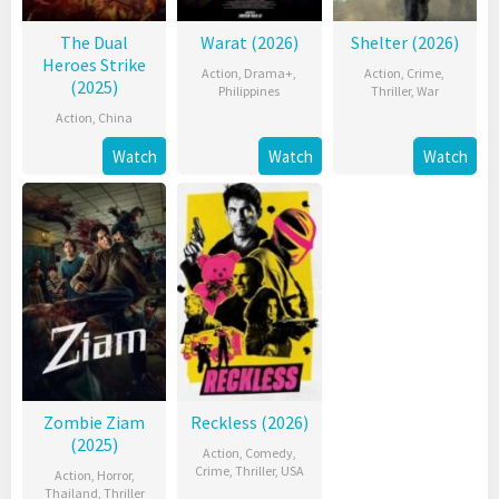
The Dual
Warat (2026)
Shelter (2026)
Heroes Strike
Action
,
Drama+
,
Action
,
Crime
,
(2025)
Philippines
Thriller
,
War
Action
,
China
Watch
Watch
Watch
Zombie Ziam
Reckless (2026)
(2025)
Action
,
Comedy
,
Crime
,
Thriller
,
USA
Action
,
Horror
,
Thailand
,
Thriller