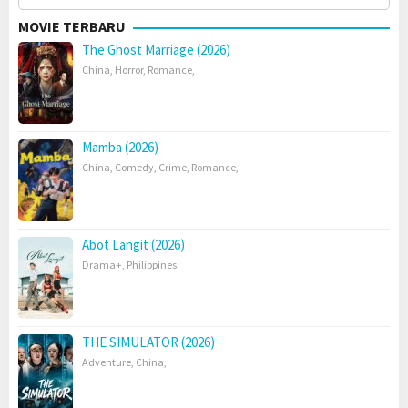
for:
MOVIE TERBARU
The Ghost Marriage (2026)
China
,
Horror
,
Romance
,
Mamba (2026)
China
,
Comedy
,
Crime
,
Romance
,
Abot Langit (2026)
Drama+
,
Philippines
,
THE SIMULATOR (2026)
Adventure
,
China
,