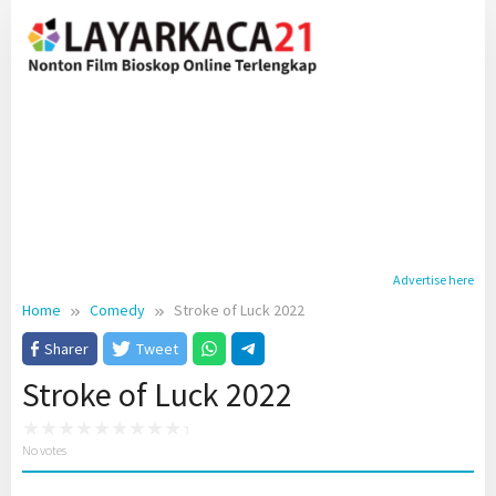
Skip
to
content
Advertise here
Home
Comedy
Stroke of Luck 2022
Sharer
Tweet
Stroke of Luck 2022
No votes