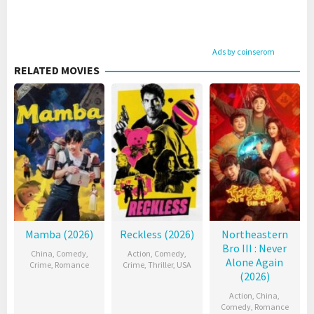
Ads by coinserom
RELATED MOVIES
Mamba (2026)
Reckless (2026)
Northeastern
Bro III : Never
China
,
Comedy
,
Action
,
Comedy
,
Alone Again
Crime
,
Romance
Crime
,
Thriller
,
USA
(2026)
Action
,
China
,
Comedy
,
Romance