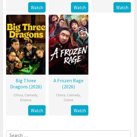
Watch
Watch
Watch
Big Three
A Frozen Rage
Dragons (2026)
(2026)
China
,
Comedy
,
China
,
Comedy
,
Drama
Crime
Watch
Watch
Search