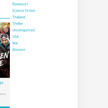
Romance+
Science Fiction
Thailand
Thriller
Uncategorized
USA
War
Western
ge
rime