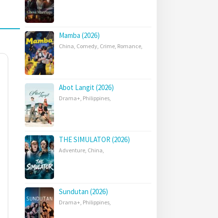
Mamba (2026)
China
,
Comedy
,
Crime
,
Romance
,
Abot Langit (2026)
Drama+
,
Philippines
,
THE SIMULATOR (2026)
Adventure
,
China
,
Sundutan (2026)
Drama+
,
Philippines
,