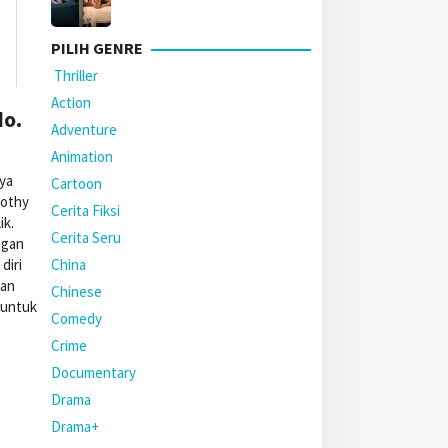
PILIH GENRE
Thriller
Action
do.
Adventure
Animation
nya
Cartoon
rothy
Cerita Fiksi
ik.
Cerita Seru
ngan
China
diri
kan
Chinese
 untuk
Comedy
Crime
Documentary
Drama
Drama+