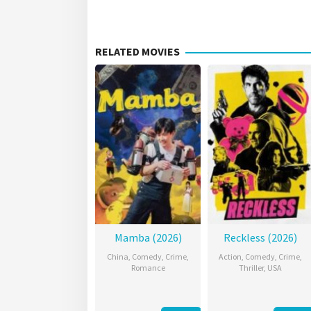
RELATED MOVIES
Mamba (2026)
Reckless (2026)
China
,
Comedy
,
Crime
,
Action
,
Comedy
,
Crime
,
Romance
Thriller
,
USA