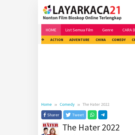
Skip
to
content
HOME
List Semua Film
Genre
CARA 
✈
ACTION
ADVENTURE
CHINA
COMEDY
C
Home
Comedy
The Hater 2022
Sharer
Tweet
The Hater 2022