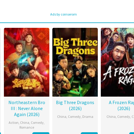
Ads by coinserom
Northeastern Bro
Big Three Dragons
A Frozen Ra
III : Never Alone
(2026)
(2026)
Again (2026)
China
,
Comedy
,
Drama
China
,
Comedy
,
C
Action
,
China
,
Comedy
,
Romance