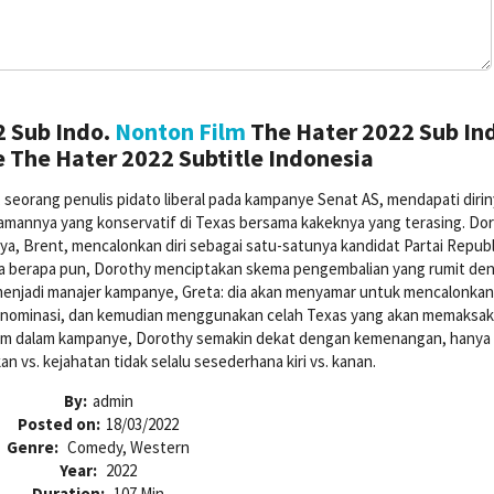
 Sub Indo.
Nonton Film
The Hater 2022 Sub In
 The Hater 2022 Subtitle Indonesia
y, seorang penulis pidato liberal pada kampanye Senat AS, mendapati diri
amannya yang konservatif di Texas bersama kakeknya yang terasing. Do
, Brent, mencalonkan diri sebagai satu-satunya kandidat Partai Republ
a berapa pun, Dorothy menciptakan skema pengembalian yang rumit de
njadi manajer kampanye, Greta: dia akan menyamar untuk mencalonkan 
 nominasi, dan kemudian menggunakan celah Texas yang akan memaksa
m dalam kampanye, Dorothy semakin dekat dengan kemenangan, hanya
vs. kejahatan tidak selalu sesederhana kiri vs. kanan.
By:
admin
Posted on:
18/03/2022
Genre:
Comedy, Western
Year:
2022
Duration:
107 Min