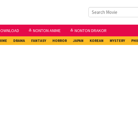
DOWNLOAD
≛ NONTON ANIME
≛ NONTON DRAKOR
RIME
DRAMA
FANTASY
HORROR
JAPAN
KOREAN
MYSTERY
PHI