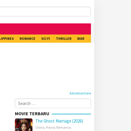
LIPPINES
ROMANCE
SCI FI
THRILLER
WAR
Advertise here
Search
for:
MOVIE TERBARU
The Ghost Marriage (2026)
China
,
Horror
,
Romance
,