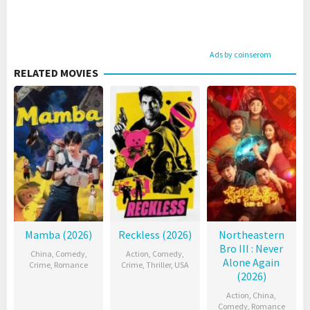
Ads by coinserom
RELATED MOVIES
Mamba (2026)
Reckless (2026)
Northeastern
Bro III : Never
China
,
Comedy
,
Action
,
Comedy
,
Alone Again
Crime
,
Romance
Crime
,
Thriller
,
USA
(2026)
Action
,
China
,
Comedy
,
Romance