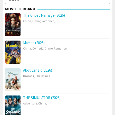
for:
MOVIE TERBARU
The Ghost Marriage (2026)
China
,
Horror
,
Romance
,
Mamba (2026)
China
,
Comedy
,
Crime
,
Romance
,
Abot Langit (2026)
Drama+
,
Philippines
,
THE SIMULATOR (2026)
Adventure
,
China
,