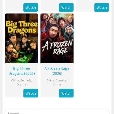
Watch
Watch
Watch
Big Three
A Frozen Rage
Dragons (2026)
(2026)
China
,
Comedy
,
China
,
Comedy
,
Drama
Crime
Watch
Watch
Search