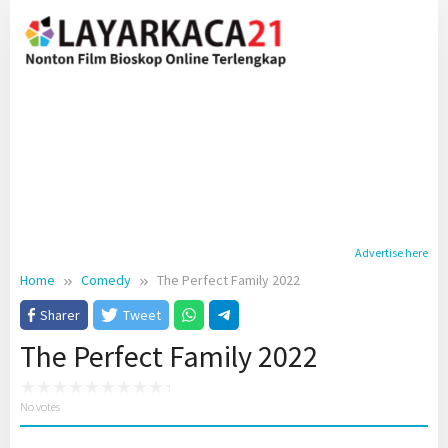
Skip
to
content
Advertise here
Home
Comedy
The Perfect Family 2022
Sharer
Tweet
The Perfect Family 2022
No votes