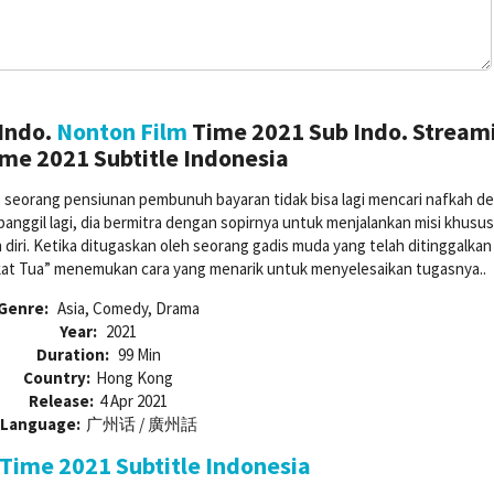
Indo.
Nonton Film
Time 2021 Sub Indo. Stream
me 2021 Subtitle Indonesia
 seorang pensiunan pembunuh bayaran tidak bisa lagi mencari nafkah d
ggil lagi, dia bermitra dengan sopirnya untuk menjalankan misi khusus
diri. Ketika ditugaskan oleh seorang gadis muda yang telah ditinggalkan
ikat Tua” menemukan cara yang menarik untuk menyelesaikan tugasnya..
Genre:
Asia, Comedy, Drama
Year:
2021
Duration:
99 Min
Country:
Hong Kong
Release:
4 Apr 2021
Language:
广州话 / 廣州話
Time 2021 Subtitle Indonesia