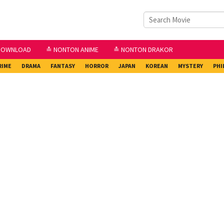
DOWNLOAD
≛ NONTON ANIME
≛ NONTON DRAKOR
RIME
DRAMA
FANTASY
HORROR
JAPAN
KOREAN
MYSTERY
PHI