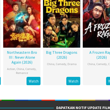
Northeastern Bro
Big Three Dragons
A Frozen Ra
III : Never Alone
(2026)
(2026)
Again (2026)
China
,
Comedy
,
Drama
China
,
Comedy
,
C
Action
,
China
,
Comedy
,
Romance
Watch
Watch
DAPATKAN NOTIF UPDATE FIL