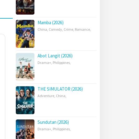
Mamba (2026)
China
,
Comedy
,
Crime
,
Romance
,
Abot Langit (2026)
Drama+
,
Philippines
,
THE SIMULATOR (2026)
Adventure
,
China
,
Sundutan (2026)
Drama+
,
Philippines
,