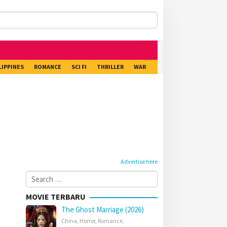
LIPPINES
ROMANCE
SCI FI
THRILLER
WAR
Advertise here
Search
for:
MOVIE TERBARU
The Ghost Marriage (2026)
China
,
Horror
,
Romance
,