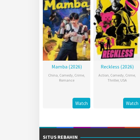
Mamba (2026)
Reckless (2026)
China
,
Comedy
,
Crime
,
Action
,
Comedy
,
Crime
,
Romance
Thriller
,
USA
Watch
Watch
SITUS REBAHIN