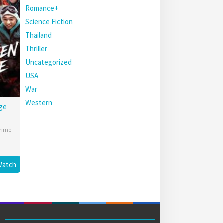
Romance+
Science Fiction
Thailand
Thriller
Uncategorized
USA
War
Western
ge
rime
Watch
M