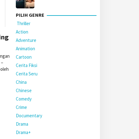
PILIH GENRE
Thriller
Action
ing
Adventure
Animation
engan
Cartoon
 –
Cerita Fiksi
 oleh
Cerita Seru
China
Chinese
Comedy
Crime
Documentary
Drama
Drama+