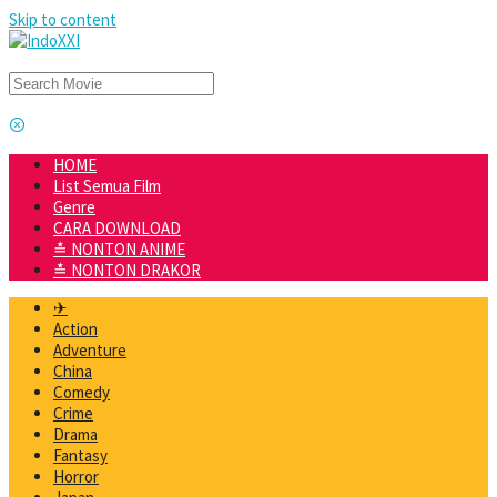
Skip to content
HOME
List Semua Film
Genre
CARA DOWNLOAD
≛ NONTON ANIME
≛ NONTON DRAKOR
✈
Action
Adventure
China
Comedy
Crime
Drama
Fantasy
Horror