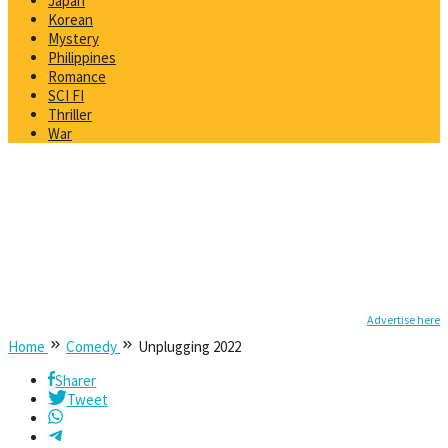
Japan
Korean
Mystery
Philippines
Romance
SCI FI
Thriller
War
Advertise here
Home
Comedy
Unplugging 2022
Sharer
Tweet