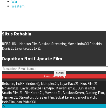
War
Western
Situs Rebahin
REBAHIN – Nonton Film Bioskop Streaming Movie IndoXXI Rebahin
Dunia21 Layarkaca21 Lk21
Dapatkan Notif Update Film
close
Rebahin, IndXXI (Indoxxi), Multiplex21, LayarKaca21, Kios Film 21,
MovieOn21, LayarLebar24, FilmApik, KawanFilm21, DuniaFilm21,
Studio Film 21, FilmKeren21, Movindo21, BioskopKeren, Gudang Film,
Hermes21, 01nonton, Juragan Film, Sobat keren, Ganool Watch,
IndoFilm, dan MidasXXI